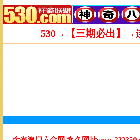
金光澳门六合网 永久网址www.2223