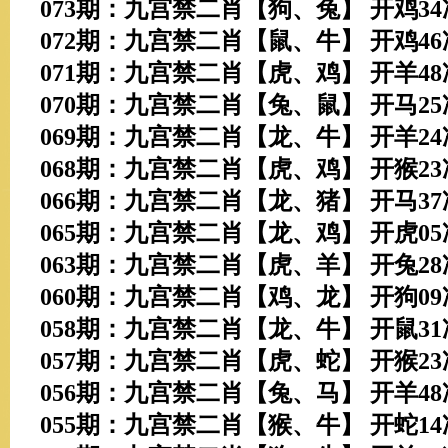
073期：九宫禁二肖【狗、兔】 开鸡34
072期：九宫禁二肖【鼠、牛】 开
鸡46
071期：九宫禁二肖【虎、鸡】 开
羊48
070期：九宫禁二肖【兔、鼠】 开
马25
069期：九宫禁二肖【龙、牛】 开
羊24
068期：九宫禁二肖【虎、鸡】 开
猴23
066期：九宫禁二肖【龙、猪】 开
马37
065期：九宫禁二肖【龙、鸡】 开
虎05
063期：九宫禁二肖【虎、羊】 开
兔28
060期：九宫禁二肖【鸡、龙】 开
狗09
058期：九宫禁二肖【龙、牛】 开
鼠31
057期：九宫禁二肖【虎、蛇】 开
猴23
056期：九宫禁二肖【兔、马】 开
羊48
055期：九宫禁二肖【猴、牛】 开
蛇14