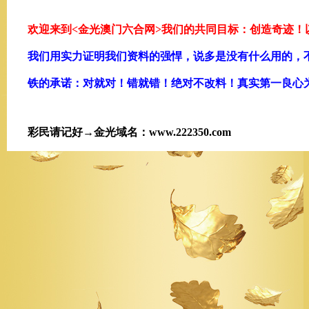
欢迎来到<金光澳门六合网>我们的共同目标：创造奇迹！
我们用实力证明我们资料的强悍，说多是没有什么用的，
铁的承诺：对就对！错就错！绝对不改料！真实第一良心
彩民请记好→金光域名：www.222350.com