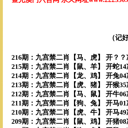
（记
216期：九宫禁二肖【马、虎】 开？？
215期：九宫禁二肖【鼠、羊】 开
蛇14
214期：九宫禁二肖【龙、鸡】 开
兔04
213期：九宫禁二肖【虎、猪】 开
猴35
212期：九宫禁二肖【马、鼠】 开
牛06
211期：九宫禁二肖【狗、兔】 开马01
210期：九宫禁二肖【虎、牛】 开
马49
209期：九宫禁二肖【鼠、鸡】 开
猪08