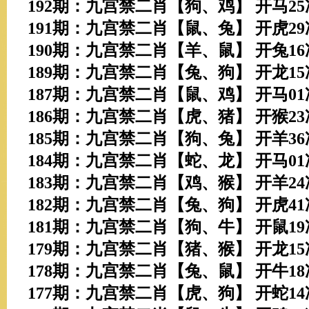
192期：九宫禁二肖【狗、鸡】 开
马25
191期：九宫禁二肖【鼠、兔】 开
虎29
190期：九宫禁二肖【羊、鼠】 开
兔16
189期：九宫禁二肖【兔、狗】 开
龙15
187期：九宫禁二肖【鼠、鸡】 开
马01
186期：九宫禁二肖【虎、猪】 开
猴23
185期：九宫禁二肖【狗、兔】 开
羊36
184期：九宫禁二肖【蛇、龙】 开马01
183期：九宫禁二肖【鸡、猴】 开
羊24
182期：九宫禁二肖【兔、狗】 开
虎41
181期：九宫禁二肖【狗、牛】 开
鼠19
179期：九宫禁二肖【猪、猴】 开
龙15
178期：九宫禁二肖【兔、鼠】 开
牛18
177期：九宫禁二肖【虎、狗】 开
蛇14