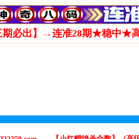
222350.com→→【小红帽绝杀合数】（