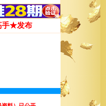
高级资料）已公开