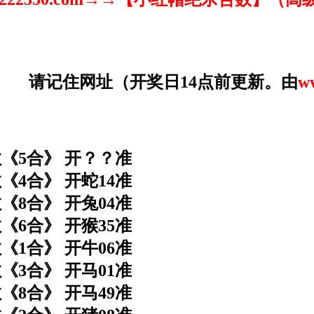
请记住网址（开奖日14点前更新。由
w
数《5合》 开？？准
《4合》 开
蛇14
准
《8合》 开
兔04
准
《6合》 开
猴35
准
《1合》 开
牛06
准
《3合》 开马01准
《8合》 开
马49
准