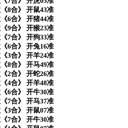
《7合》 开
虎05准
《8合》 开
鼠43
准
《6合》 开猪44准
《9合》 开
猴23
准
《7合》 开
狗33
准
《6合》 开
兔16准
《3合》 开羊24准
《8合》 开
马49
准
《2合》 开蛇26准
《4合》 开
羊48
准
《6合》 开
牛30
准
《7合》 开
马37
准
《3合》 开
鼠07
准
《7合》 开
牛30
准