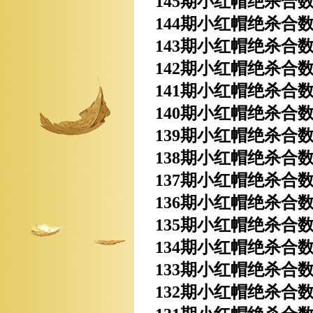
145期小红帽绝杀合数
144期小红帽绝杀合数
143期小红帽绝杀合数
142期小红帽绝杀合数
141期小红帽绝杀合数
140期小红帽绝杀合数
139期小红帽绝杀合数
138期小红帽绝杀合数
137期小红帽绝杀合数
136期小红帽绝杀合数
135期小红帽绝杀合数
134期小红帽绝杀合数
133期小红帽绝杀合数
132期小红帽绝杀合数